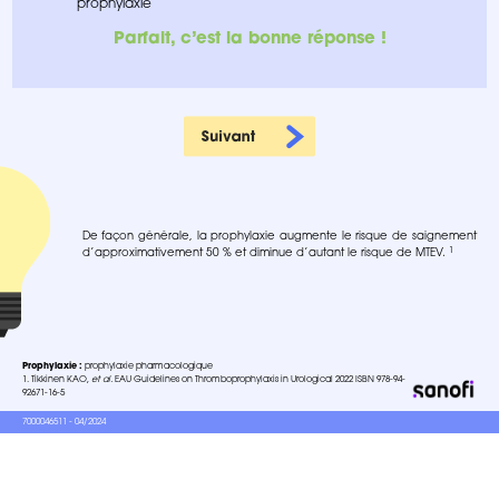
prophylaxie
Parfait, c’est la bonne réponse !
De façon générale, la prophylaxie augmente le risque de saignement
1
d’approximativement 50 % et diminue d’autant le risque de MTEV.
Prophylaxie :
prophylaxie pharmacologique
1. Tikkinen KAO,
et al.
EAU Guidelines on Thromboprophylaxis in Urological 2022 ISBN 978-94-
92671-16-5
7000046511 - 04/2024